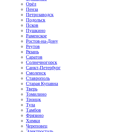
Орёл
Пенза
Петрозаводск
Подольск
Псков
Пушкино
Раменское
Ростов-на-Дону
Реутов
Рязань
Саратов
Солнечногорск
Санкт-Петербург
Смоленск
Ставрополь
Старая Купавна
Тверь
Томилино
Троицк
Тула
Тамбов
Фрязино
Химки
Череповец
Электросталь