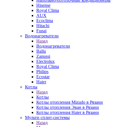
Напольно-потолочные кондиционеры
Hisense
Royal Clima
AUX
Ecoclima
Hitachi
Funai
Водонагреватели
Назад
Водонагреватели
Ballu
Zanussi
Electrolux
Royal Clima
Philips
Ecostar
Haier
Котлы
Назад
Котлы
Котлы отопления Mizudo в Рязани
Котлы отопления Эван в Рязани
Котлы отопления Haier в Рязани
Мульти сплит-системы
Назад