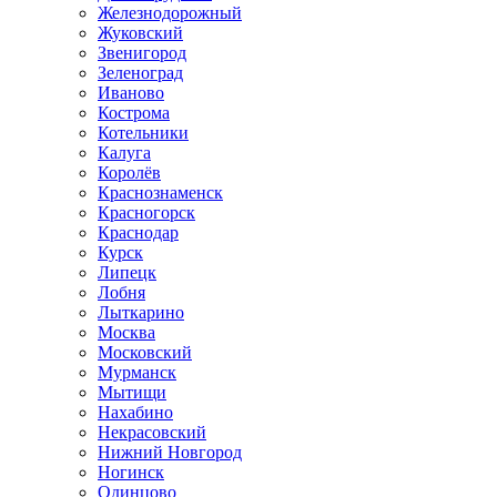
Железнодорожный
Жуковский
Звенигород
Зеленоград
Иваново
Кострома
Котельники
Калуга
Королёв
Краснознаменск
Красногорск
Краснодар
Курск
Липецк
Лобня
Лыткарино
Москва
Московский
Мурманск
Мытищи
Нахабино
Некрасовский
Нижний Новгород
Ногинск
Одинцово