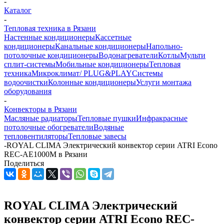
-
Каталог
-
Тепловая техника в Рязани
Настенные кондиционеры
Кассетные
кондиционеры
Канальные кондиционеры
Напольно-
потолочные кондиционеры
Водонагреватели
Котлы
Мульти
сплит-системы
Мобильные кондиционеры
Тепловая
техника
Микроклимат/ PLUG&PLAY
Системы
водоочистки
Колонные кондиционеры
Услуги монтажа
оборудования
-
Конвекторы в Рязани
Масляные радиаторы
Тепловые пушки
Инфракрасные
потолочные обогреватели
Водяные
тепловентиляторы
Тепловые завесы
-
ROYAL CLIMA Электрический конвектор серии ATRI Econo
REC-AE1000M в Рязани
Поделиться
ROYAL CLIMA Электрический
конвектор серии ATRI Econo REC-