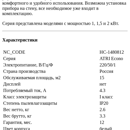
комфортного и удобного использования. Возможна установка
прибора на стену, все необходимое уже входит в
комплектацию.
Серия представлена моделями с мощностью 1, 1,5 и 2 кВт.
Характеристики
NC_CODE
НС-1480812
Серия
ATRI Econo
Электропитание, В/Гц/Ф
220/50/1
Страна производства
Россия
Обслуживаемая площадь, м2
15
Дисплей
нет
Потребляемый ток, А
4.3
Класс электрозащиты
I класс
Степень пылевлагозащиты
IP20
Вес нетто, кг
2.6
Вес брутто, кг
3.3
Гарантия, мес.
12
Цвет корпуса
белый