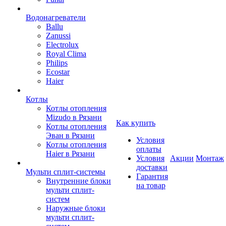
Водонагреватели
Ballu
Zanussi
Electrolux
Royal Clima
Philips
Ecostar
Haier
Котлы
Котлы отопления
Mizudo в Рязани
Как купить
Котлы отопления
Эван в Рязани
Условия
Котлы отопления
оплаты
Haier в Рязани
Условия
Акции
Монтаж
доставки
Мульти сплит-системы
Гарантия
Внутренние блоки
на товар
мульти сплит-
систем
Наружные блоки
мульти сплит-