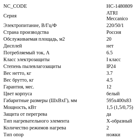
NC_CODE
НС-1480809
ATRI
Серия
Meccanico
Электропитание, В/Гц/Ф
220/50/1
Страна производства
Россия
Обслуживаемая площадь, м2
20
Дисплей
нет
Потребляемый ток, А
6.5
Класс электрозащиты
I класс
Степень пылевлагозащиты
IP24
Вес нетто, кг
3.7
Вес брутто, кг
4.5
Гарантия, мес.
12
Цвет корпуса
белый
Габаритные размеры (ШxВxГ), мм
595x400x83
Мощность, кВт
1,5 (1,5/0,75)
Защита от перегрева
да
Тип нагревательного элемента
Х-образный
Количество режимов нагрева
2
Тип опор
ножки