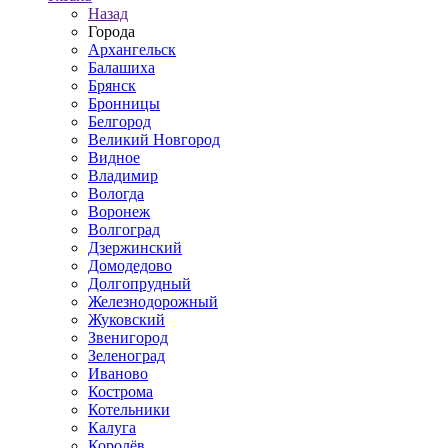
Назад
Города
Архангельск
Балашиха
Брянск
Бронницы
Белгород
Великий Новгород
Видное
Владимир
Вологда
Воронеж
Волгоград
Дзержинский
Домодедово
Долгопрудный
Железнодорожный
Жуковский
Звенигород
Зеленоград
Иваново
Кострома
Котельники
Калуга
Королёв