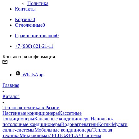
Политика
Контакты
Корзина
0
Отложенные
0
Сравнение товаров
0
+7 (930) 821-21-11
Контактная информация
WhatsApp
Главная
-
Каталог
-
Тепловая техника в Рязани
Настенные кондиционеры
Кассетные
кондиционеры
Канальные кондиционеры
Напольно-
потолочные кондиционеры
Водонагреватели
Котлы
Мульти
сплит-системы
Мобильные кондиционеры
Тепловая
техника
Микроклимат/ PLUG&PLAY
Системы