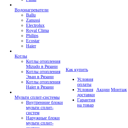
Водонагреватели
Ballu
Zanussi
Electrolux
Royal Clima
Philips
Ecostar
Haier
Котлы
Котлы отопления
Mizudo в Рязани
Как купить
Котлы отопления
Эван в Рязани
Условия
Котлы отопления
оплаты
Haier в Рязани
Условия
Акции
Монтаж
доставки
Мульти сплит-системы
Гарантия
Внутренние блоки
на товар
мульти сплит-
систем
Наружные блоки
мульти сплит-