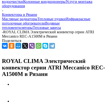
водоочистки
Колонные кондиционеры
Услуги монтажа
оборудования
-
Конвекторы в Рязани
Масляные радиаторы
Тепловые пушки
Инфракрасные
потолочные обогреватели
Водяные
тепловентиляторы
Тепловые завесы
-
ROYAL CLIMA Электрический конвектор серии ATRI
Meccanico REC-A1500M в Рязани
Поделиться
ROYAL CLIMA Электрический
конвектор серии ATRI Meccanico REC-
A1500M в Рязани