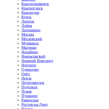
Краснознаменск
Красногорск
Краснодар
Курск
Липецк
Лобня
Лыткарино
Москва
Московский
Мурманск
Мытищи
Нахабино
Некрасовский
Нижний Новгород
Ногинск
Одинцово
Орёл
Пенза
Петрозаводск
Подольск
Псков
Пушкино
Раменское
Ростов-на-Дону
Реутов