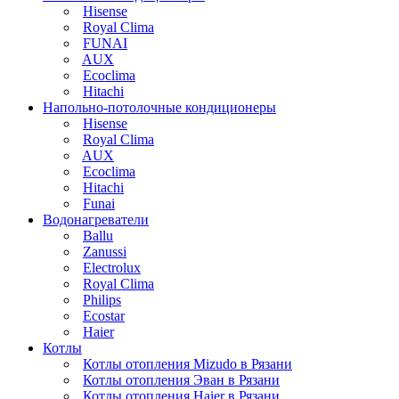
Hisense
Royal Clima
FUNAI
AUX
Ecoclima
Hitachi
Напольно-потолочные кондиционеры
Hisense
Royal Clima
AUX
Ecoclima
Hitachi
Funai
Водонагреватели
Ballu
Zanussi
Electrolux
Royal Clima
Philips
Ecostar
Haier
Котлы
Котлы отопления Mizudo в Рязани
Котлы отопления Эван в Рязани
Котлы отопления Haier в Рязани