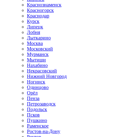
Краснознаменск
Красногорск
Краснодар
Курск
Липецк
Лобня
Лыткарино
Москва
Московский
Мурманск
Мытищи
Нахабино
Некрасовский
Нижний Новгород
Ногинск
Одинцово
Орёл
Пенза
Петрозаводск
Подольск
Псков
Пушкино
Раменское
Ростов-на-Дону
Реутов