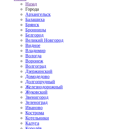
Назад
Города
Архангельск
Балашиха
Брянск
Бронницы
Белгород
Великий Новгород
Видное
Владимир
Вологда
Воронеж
Волгоград
Дзержинский
Домодедово
Долгопрудный
Железнодорожный
Жуковский
Звенигород
Зеленоград
Иваново
Кострома
Котельники
Калуга
Королёв