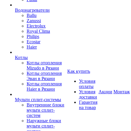
Водонагреватели
Ballu
Zanussi
Electrolux
Royal Clima
Philips
Ecostar
Haier
Котлы
Котлы отопления
Mizudo в Рязани
Как купить
Котлы отопления
Эван в Рязани
Условия
Котлы отопления
оплаты
Haier в Рязани
Условия
Акции
Монтаж
доставки
Мульти сплит-системы
Гарантия
Внутренние блоки
на товар
мульти сплит-
систем
Наружные блоки
мульти сплит-