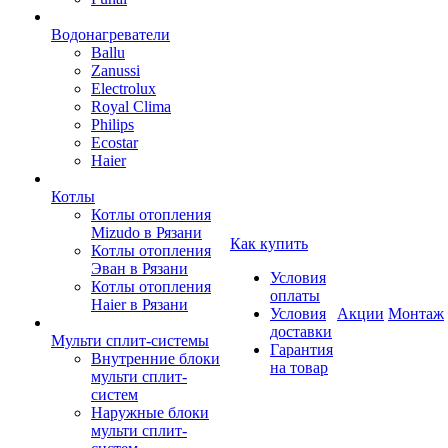
Водонагреватели
Ballu
Zanussi
Electrolux
Royal Clima
Philips
Ecostar
Haier
Котлы
Котлы отопления
Mizudo в Рязани
Как купить
Котлы отопления
Эван в Рязани
Условия
Котлы отопления
оплаты
Haier в Рязани
Условия
Акции
Монтаж
доставки
Мульти сплит-системы
Гарантия
Внутренние блоки
на товар
мульти сплит-
систем
Наружные блоки
мульти сплит-