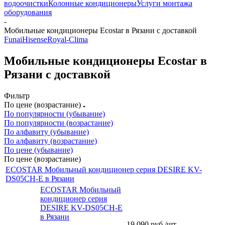
водоочистки
Колонные кондиционеры
Услуги монтажа
оборудования
-
Мобильные кондиционеры Ecostar в Рязани с доставкой
Funai
Hisense
Royal-Clima
Мобильные кондиционеры Ecostar в
Рязани с доставкой
Фильтр
По цене (возрастание)
По популярности (убывание)
По популярности (возрастание)
По алфавиту (убывание)
По алфавиту (возрастание)
По цене (убывание)
По цене (возрастание)
ECOSTAR Мобильный кондиционер серия DESIRE KV-
DS05CH-E в Рязани
ECOSTAR Мобильный
кондиционер серия
DESIRE KV-DS05CH-E
в Рязани
19 090
руб.
/шт