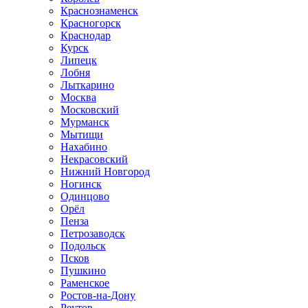
Краснознаменск
Красногорск
Краснодар
Курск
Липецк
Лобня
Лыткарино
Москва
Московский
Мурманск
Мытищи
Нахабино
Некрасовский
Нижний Новгород
Ногинск
Одинцово
Орёл
Пенза
Петрозаводск
Подольск
Псков
Пушкино
Раменское
Ростов-на-Дону
Реутов