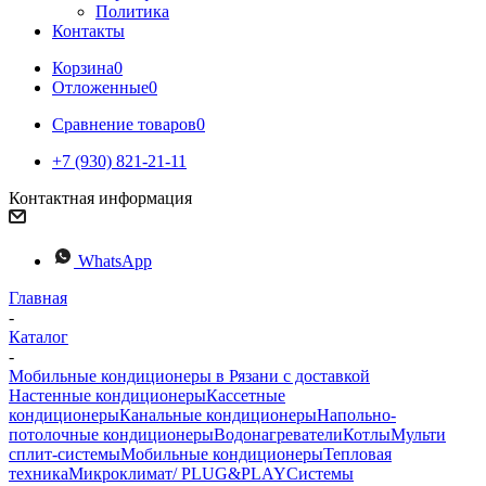
Политика
Контакты
Корзина
0
Отложенные
0
Сравнение товаров
0
+7 (930) 821-21-11
Контактная информация
WhatsApp
Главная
-
Каталог
-
Мобильные кондиционеры в Рязани с доставкой
Настенные кондиционеры
Кассетные
кондиционеры
Канальные кондиционеры
Напольно-
потолочные кондиционеры
Водонагреватели
Котлы
Мульти
сплит-системы
Мобильные кондиционеры
Тепловая
техника
Микроклимат/ PLUG&PLAY
Системы