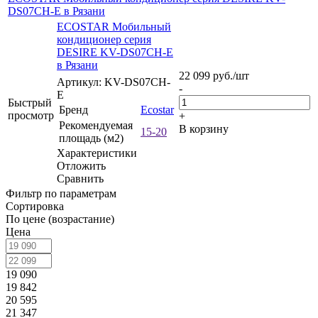
DS07CH-E в Рязани
ECOSTAR Мобильный
кондиционер серия
DESIRE KV-DS07CH-E
в Рязани
22 099
руб.
/шт
Артикул: KV-DS07CH-
-
E
Быстрый
Бренд
Ecostar
просмотр
+
Рекомендуемая
В корзину
15-20
площадь (м2)
Характеристики
Отложить
Сравнить
Фильтр по параметрам
Сортировка
По цене (возрастание)
Цена
19 090
19 842
20 595
21 347