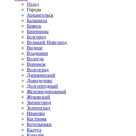
Назад
Города
Архангельск
Балашиха
Брянск
Бронницы
Белгород
Великий Новгород
Видное
Владимир
Вологда
Воронеж
Волгоград
Дзержинский
Домодедово
Долгопрудный
Железнодорожный
Жуковский
Звенигород
Зеленоград
Иваново
Кострома
Котельники
Калуга
Королёв