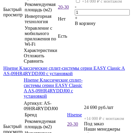
+14 000 ₽ с монтажом
Рекомендуемая
-
20-30
Быстрый
площадь (м2)
просмотр
Инверторная
+
Нет
технология
В корзину
Управление c
мобильного
Есть
приложения по
Wi-Fi
Характеристики
Отложить
Сравнить
Hisense Классические сплит-системы серии EASY Classic A
AS-09HR4RYDDJ00 с установкой
Hisense Классические сплит-
системы серии EASY Classic
A AS-09HR4RYDDJ00 с
установкой
Артикул: AS-
24 690
руб.
/шт
09HR4RYDDJ00
Бренд
Hisense
+14 000 ₽ с монтажом
Рекомендуемая
Под заказ
20-30
Быстрый
площадь (м2)
Наши менеджеры
просмотр