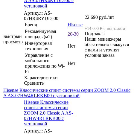
A AS-07HR4RYDDJ00 с
установкой
Артикул: AS-
22 690
руб.
/шт
07HR4RYDDJ00
Бренд
Hisense
+14 000 ₽ с монтажом
Рекомендуемая
Под заказ
20-30
Быстрый
площадь (м2)
Наши менеджеры
просмотр
Инверторная
обязательно свяжутся
Нет
технология
с вами и уточнят
Управление c
условия заказа
мобильного
Нет
приложения по Wi-
Fi
Характеристики
Сравнить
Hisense Классические сплит-системы серии ZOOM 2.0 Classic
A AS-07HW4RLRKB00 с установкой
Hisense Классические
сплит-системы серии
ZOOM 2.0 Classic A AS-
07HW4RLRKB00 с
установкой
Артикул: AS-