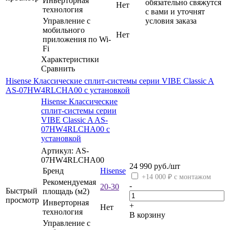
Инверторная
обязательно свяжутся
Нет
технология
с вами и уточнят
Управление c
условия заказа
мобильного
Нет
приложения по Wi-
Fi
Характеристики
Сравнить
Hisense Классические сплит-системы серии VIBE Classic A
AS-07HW4RLCHA00 с установкой
Hisense Классические
сплит-системы серии
VIBE Classic A AS-
07HW4RLCHA00 с
установкой
Артикул: AS-
07HW4RLCHA00
24 990
руб.
/шт
Бренд
Hisense
+14 000 ₽ с монтажом
Рекомендуемая
-
20-30
Быстрый
площадь (м2)
просмотр
Инверторная
+
Нет
технология
В корзину
Управление c