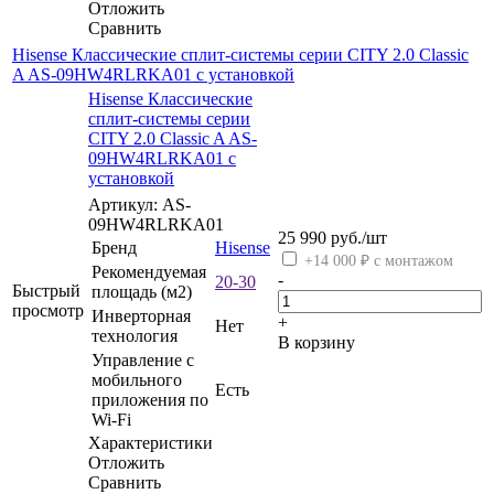
Отложить
Сравнить
Hisense Классические сплит-системы серии CITY 2.0 Classic
A AS-09HW4RLRKA01 с установкой
Hisense Классические
сплит-системы серии
CITY 2.0 Classic A AS-
09HW4RLRKA01 с
установкой
Артикул: AS-
09HW4RLRKA01
25 990
руб.
/шт
Бренд
Hisense
+14 000 ₽ с монтажом
Рекомендуемая
-
20-30
Быстрый
площадь (м2)
просмотр
Инверторная
+
Нет
технология
В корзину
Управление c
мобильного
Есть
приложения по
Wi-Fi
Характеристики
Отложить
Сравнить