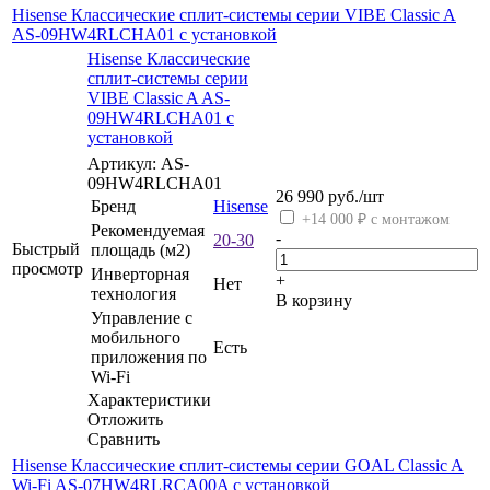
Hisense Классические сплит-системы серии VIBE Classic A
AS-09HW4RLCHA01 с установкой
Hisense Классические
сплит-системы серии
VIBE Classic A AS-
09HW4RLCHA01 с
установкой
Артикул: AS-
09HW4RLCHA01
26 990
руб.
/шт
Бренд
Hisense
+14 000 ₽ с монтажом
Рекомендуемая
-
20-30
Быстрый
площадь (м2)
просмотр
Инверторная
+
Нет
технология
В корзину
Управление c
мобильного
Есть
приложения по
Wi-Fi
Характеристики
Отложить
Сравнить
Hisense Классические сплит-системы серии GOAL Classic A
Wi-Fi AS-07HW4RLRCA00A с установкой