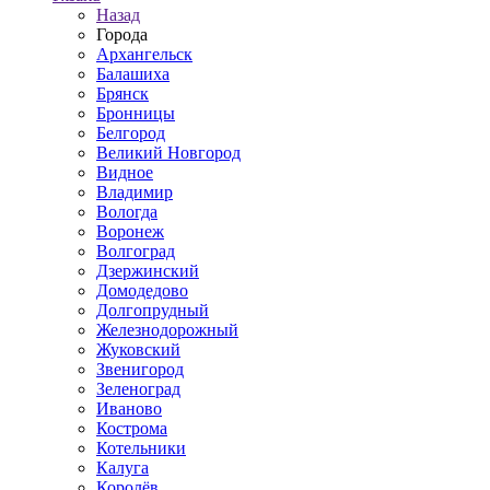
Назад
Города
Архангельск
Балашиха
Брянск
Бронницы
Белгород
Великий Новгород
Видное
Владимир
Вологда
Воронеж
Волгоград
Дзержинский
Домодедово
Долгопрудный
Железнодорожный
Жуковский
Звенигород
Зеленоград
Иваново
Кострома
Котельники
Калуга
Королёв