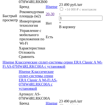
07HW4RLRKB00
23 490
руб.
/шт
Бренд
Hisense
+14 000 ₽ с монтажом
Рекомендуемая
-
20-30
Быстрый
площадь (м2)
просмотр
Инверторная
+
Нет
технология
В корзину
Управление c
мобильного
Есть
приложения по
Wi-Fi
Характеристики
Отложить
Сравнить
Hisense Классические сплит-системы серии ERA Classic A Wi-
Fi AS-07HW4RLRKC00A с установкой
Hisense Классические
сплит-системы серии
ERA Classic A Wi-Fi AS-
07HW4RLRKC00A с
установкой
Артикул: AS-
07HW4RLRKC00A
23 490
руб.
/шт
Бренд
Hisense