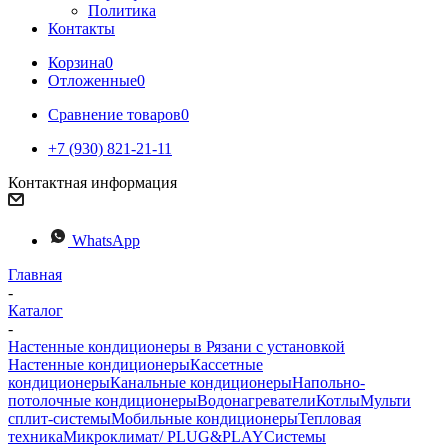
Политика
Контакты
Корзина
0
Отложенные
0
Сравнение товаров
0
+7 (930) 821-21-11
Контактная информация
WhatsApp
Главная
-
Каталог
-
Настенные кондиционеры в Рязани с установкой
Настенные кондиционеры
Кассетные
кондиционеры
Канальные кондиционеры
Напольно-
потолочные кондиционеры
Водонагреватели
Котлы
Мульти
сплит-системы
Мобильные кондиционеры
Тепловая
техника
Микроклимат/ PLUG&PLAY
Системы