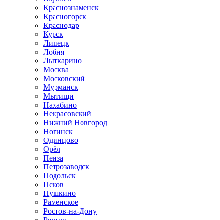
Краснознаменск
Красногорск
Краснодар
Курск
Липецк
Лобня
Лыткарино
Москва
Московский
Мурманск
Мытищи
Нахабино
Некрасовский
Нижний Новгород
Ногинск
Одинцово
Орёл
Пенза
Петрозаводск
Подольск
Псков
Пушкино
Раменское
Ростов-на-Дону
Реутов