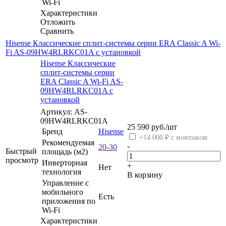
Wi-Fi
Характеристики
Отложить
Сравнить
Hisense Классические сплит-системы серии ERA Classic A Wi-
Fi AS-09HW4RLRKC01A с установкой
Hisense Классические
сплит-системы серии
ERA Classic A Wi-Fi AS-
09HW4RLRKC01A с
установкой
Артикул: AS-
09HW4RLRKC01A
25 590
руб.
/шт
Бренд
Hisense
+14 000 ₽ с монтажом
Рекомендуемая
-
20-30
Быстрый
площадь (м2)
просмотр
Инверторная
+
Нет
технология
В корзину
Управление c
мобильного
Есть
приложения по
Wi-Fi
Характеристики