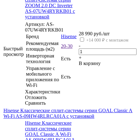
ZOOM 2.0 DC Inverter
AS-07UW4RYRKB01 с
установкой
Артикул: AS-
07UW4RYRKB01
28 990
руб.
/шт
Бренд
Hisense
+14 000 ₽ с монтажом
Рекомендуемая
-
20-30
Быстрый
площадь (м2)
просмотр
Инверторная
+
Есть
технология
В корзину
Управление c
мобильного
Есть
приложения по
Wi-Fi
Характеристики
Отложить
Сравнить
Hisense Классические сплит-системы серии GOAL Classic A
Wi-Fi AS-09HW4RLRCA01A с установкой
Hisense Классические
сплит-системы серии
GOAL Classic A Wi-Fi
AS-09HW4RLRCA01A