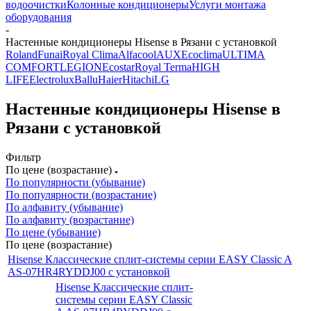
водоочистки
Колонные кондиционеры
Услуги монтажа
оборудования
-
Настенные кондиционеры Hisense в Рязани с установкой
Roland
Funai
Royal Clima
Alfacool
AUX
Ecoclima
ULTIMA
COMFORT
LEGION
Ecostar
Royal Terma
HIGH
LIFE
Electrolux
Ballu
Haier
Hitachi
LG
Настенные кондиционеры Hisense в
Рязани с установкой
Фильтр
По цене (возрастание)
По популярности (убывание)
По популярности (возрастание)
По алфавиту (убывание)
По алфавиту (возрастание)
По цене (убывание)
По цене (возрастание)
Hisense Классические сплит-системы серии EASY Classic A
AS-07HR4RYDDJ00 с установкой
Hisense Классические сплит-
системы серии EASY Classic