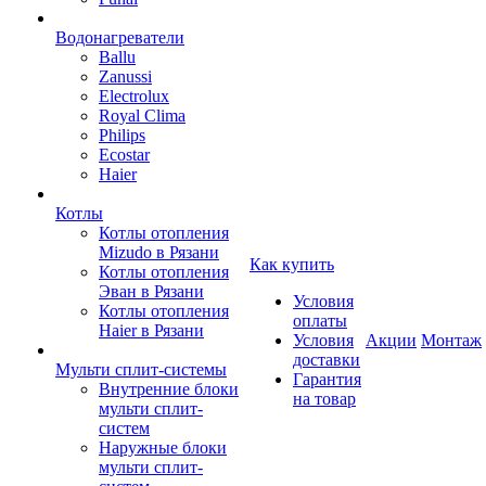
Водонагреватели
Ballu
Zanussi
Electrolux
Royal Clima
Philips
Ecostar
Haier
Котлы
Котлы отопления
Mizudo в Рязани
Как купить
Котлы отопления
Эван в Рязани
Условия
Котлы отопления
оплаты
Haier в Рязани
Условия
Акции
Монтаж
доставки
Мульти сплит-системы
Гарантия
Внутренние блоки
на товар
мульти сплит-
систем
Наружные блоки
мульти сплит-