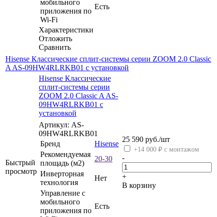
мобильного
Есть
приложения по
Wi-Fi
Характеристики
Отложить
Сравнить
Hisense Классические сплит-системы серии ZOOM 2.0 Classic
A AS-09HW4RLRKB01 с установкой
Hisense Классические
сплит-системы серии
ZOOM 2.0 Classic A AS-
09HW4RLRKB01 с
установкой
Артикул: AS-
09HW4RLRKB01
25 590
руб.
/шт
Бренд
Hisense
+14 000 ₽ с монтажом
Рекомендуемая
-
20-30
Быстрый
площадь (м2)
просмотр
Инверторная
+
Нет
технология
В корзину
Управление c
мобильного
Есть
приложения по