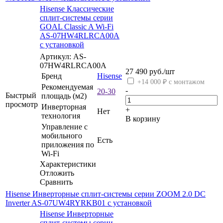
Hisense Классические
сплит-системы серии
GOAL Classic A Wi-Fi
AS-07HW4RLRCA00A
с установкой
Артикул: AS-
07HW4RLRCA00A
27 490
руб.
/шт
Бренд
Hisense
+14 000 ₽ с монтажом
Рекомендуемая
-
20-30
Быстрый
площадь (м2)
просмотр
Инверторная
+
Нет
технология
В корзину
Управление c
мобильного
Есть
приложения по
Wi-Fi
Характеристики
Отложить
Сравнить
Hisense Инверторные сплит-системы серии ZOOM 2.0 DC
Inverter AS-07UW4RYRKB01 с установкой
Hisense Инверторные
сплит-системы серии