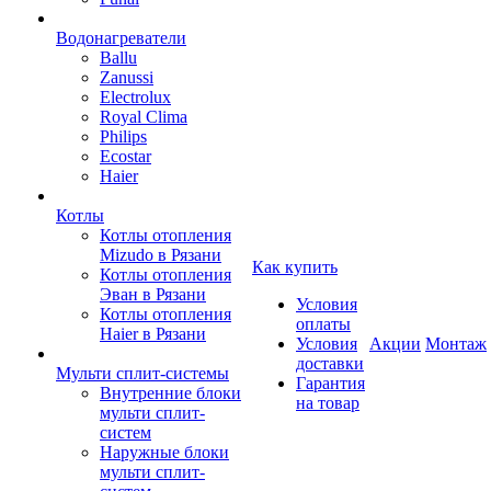
Водонагреватели
Ballu
Zanussi
Electrolux
Royal Clima
Philips
Ecostar
Haier
Котлы
Котлы отопления
Mizudo в Рязани
Как купить
Котлы отопления
Эван в Рязани
Условия
Котлы отопления
оплаты
Haier в Рязани
Условия
Акции
Монтаж
доставки
Мульти сплит-системы
Гарантия
Внутренние блоки
на товар
мульти сплит-
систем
Наружные блоки
мульти сплит-