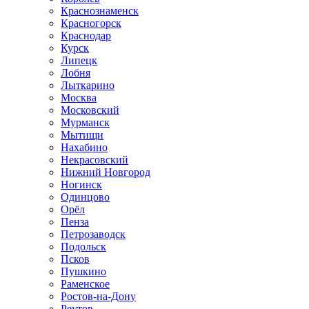
Краснознаменск
Красногорск
Краснодар
Курск
Липецк
Лобня
Лыткарино
Москва
Московский
Мурманск
Мытищи
Нахабино
Некрасовский
Нижний Новгород
Ногинск
Одинцово
Орёл
Пенза
Петрозаводск
Подольск
Псков
Пушкино
Раменское
Ростов-на-Дону
Реутов