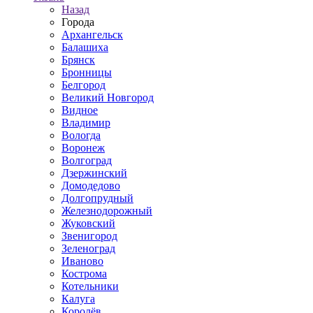
Назад
Города
Архангельск
Балашиха
Брянск
Бронницы
Белгород
Великий Новгород
Видное
Владимир
Вологда
Воронеж
Волгоград
Дзержинский
Домодедово
Долгопрудный
Железнодорожный
Жуковский
Звенигород
Зеленоград
Иваново
Кострома
Котельники
Калуга
Королёв