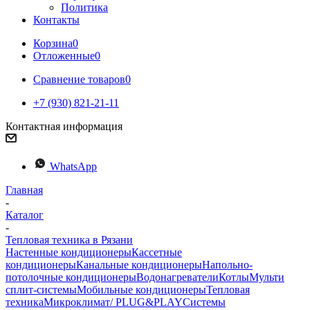
Политика
Контакты
Корзина
0
Отложенные
0
Сравнение товаров
0
+7 (930) 821-21-11
Контактная информация
WhatsApp
Главная
-
Каталог
-
Тепловая техника в Рязани
Настенные кондиционеры
Кассетные
кондиционеры
Канальные кондиционеры
Напольно-
потолочные кондиционеры
Водонагреватели
Котлы
Мульти
сплит-системы
Мобильные кондиционеры
Тепловая
техника
Микроклимат/ PLUG&PLAY
Системы