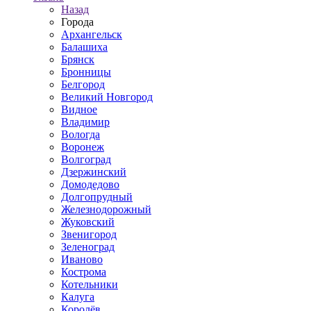
Назад
Города
Архангельск
Балашиха
Брянск
Бронницы
Белгород
Великий Новгород
Видное
Владимир
Вологда
Воронеж
Волгоград
Дзержинский
Домодедово
Долгопрудный
Железнодорожный
Жуковский
Звенигород
Зеленоград
Иваново
Кострома
Котельники
Калуга
Королёв