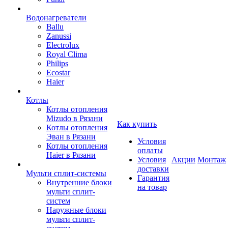
Водонагреватели
Ballu
Zanussi
Electrolux
Royal Clima
Philips
Ecostar
Haier
Котлы
Котлы отопления
Mizudo в Рязани
Как купить
Котлы отопления
Эван в Рязани
Условия
Котлы отопления
оплаты
Haier в Рязани
Условия
Акции
Монтаж
доставки
Мульти сплит-системы
Гарантия
Внутренние блоки
на товар
мульти сплит-
систем
Наружные блоки
мульти сплит-