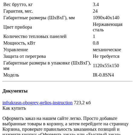
Вес брутто, кг
3.4
Гарантия, мес.
24
Габаритные размеры (ШxВxГ), мм
1090x40x140
Нержавеющая
Цвет прибора
сталь
Количество тепловых панелей
1
Мощность, кВт
0.8
Управление
механическое
Защита от перегрева
Не требуется
Габаритные размеры в упаковке (ШxВxГ),
1120x55x150
мм
Модель
IR-0.8SN4
Документы
infrakrasn-obogrev-gelios-instruction
723,2 кб
Как купить
Оформить заказ на нашем сайте легко. Просто добавьте
выбранные товары в корзину, а затем перейдите на страницу
Корзина, проверьте правильность заказанных позиций и
нажмите кнопку «Оформить заказ» или «Быстрый заказ».