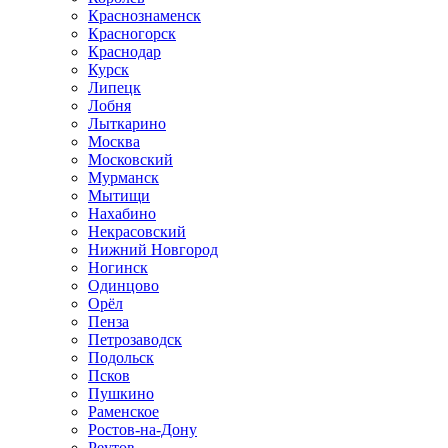
Краснознаменск
Красногорск
Краснодар
Курск
Липецк
Лобня
Лыткарино
Москва
Московский
Мурманск
Мытищи
Нахабино
Некрасовский
Нижний Новгород
Ногинск
Одинцово
Орёл
Пенза
Петрозаводск
Подольск
Псков
Пушкино
Раменское
Ростов-на-Дону
Реутов